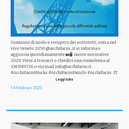
Consumo di suolo e recupero dei sottotetti, entra nel
vivo Veneto 2050 @archifarm_it si informa e
aggiorna quotidianamente.🏡🖥: nuove normative
2020. Vieni a trovarci o chiedici una consulenza al
3383565726 o via mail info@archifarm.it
#ArchiFarmWorks #ArchiFarmFamily #ArchiFarm_IT
#WeareArchiFarm_IT #ArchitettoCittadella
Leggi tutto
#AdamoMabiliaArchitetto
14 Febbraio 2020