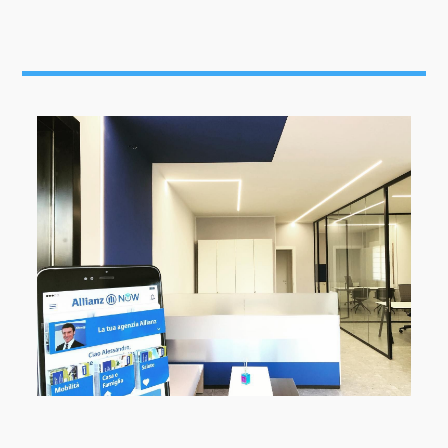
Archifarm #blueEdition #outnewwork #allianz
#newagency #ArchiFarmWorks #ArchiFarmFamily